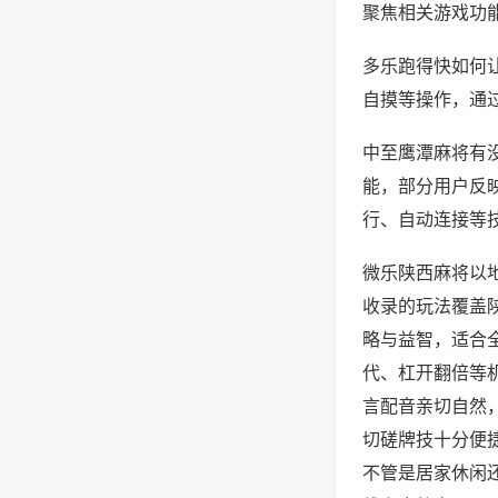
聚焦相关游戏功
多乐跑得快如何
自摸等操作，通
中至鹰潭麻将有没
能，部分用户反映
行、自动连接等技
微乐陕西麻将以
收录的玩法覆盖
略与益智，适合
代、杠开翻倍等
言配音亲切自然
切磋牌技十分便
不管是居家休闲