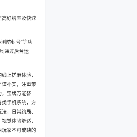
提高好牌率及快速
检测防封号”等功
工具通过后台运
的线上搓麻体验，
严谨朴实，注重策
力，宝牌万能替
各类手机系统，方
玩法，日常约局、
，视觉体验舒适，
西玩家不可或缺的