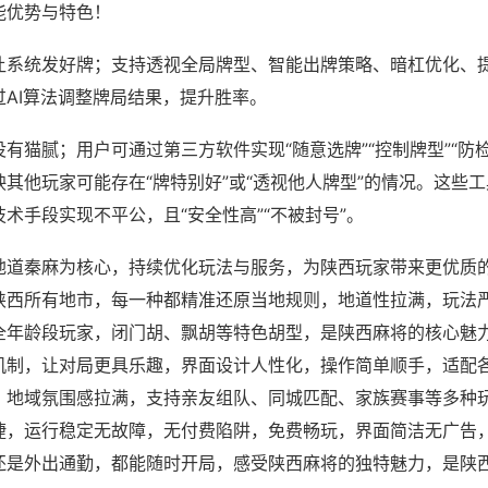
能优势与特色！
让系统发好牌；支持透视全局牌型、智能出牌策略、暗杠优化、
过AI算法调整牌局结果，提升胜率。
有猫腻；用户可通过第三方软件实现“随意选牌”“控制牌型”“防
其他玩家可能存在“牌特别好”或“透视他人牌型”的情况。这些
术手段实现不平公，且“安全性高”“不被封号”。
地道秦麻为核心，持续优化玩法与服务，为陕西玩家带来更优质
陕西所有地市，每一种都精准还原当地规则，地道性拉满，玩法
全年龄段玩家，闭门胡、飘胡等特色胡型，是陕西麻将的核心魅
机制，让对局更具乐趣，界面设计人性化，操作简单顺手，适配
，地域氛围感拉满，支持亲友组队、同城匹配、家族赛事等多种
捷，运行稳定无故障，无付费陷阱，免费畅玩，界面简洁无广告
还是外出通勤，都能随时开局，感受陕西麻将的独特魅力，是陕