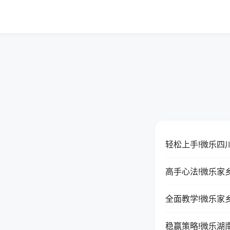
轻松上手!微乐四
高手心法!微乐家
全面教学!微乐家
稳赢策略!微乐湖