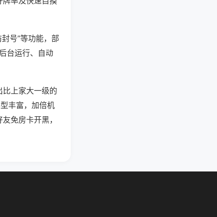
好牌率及快速自摸
防封号”等功能，部
过后台运行、自动
出比上家大一级的
牌型丰富，加倍机
好友免房卡开黑，