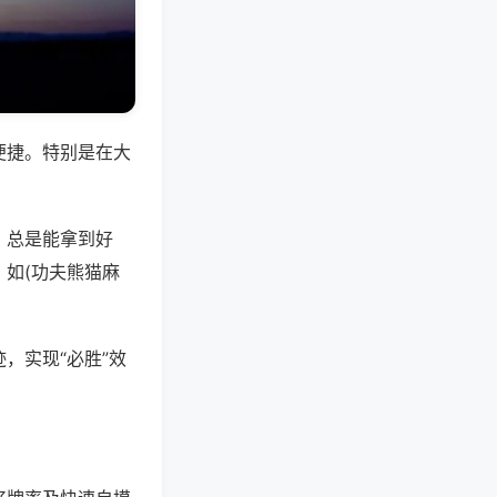
便捷。特别是在大
，总是能拿到好
如(功夫熊猫麻
，实现“必胜”效
。