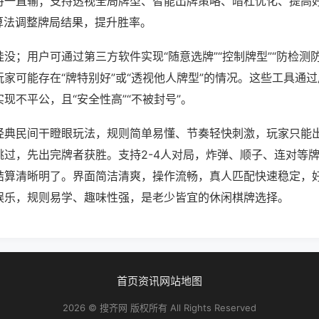
将一直输；支持透视全局牌型、智能出牌策略、暗杠优化、提高
算法调整牌局结果，提升胜率。
没；用户可通过第三方软件实现“随意选牌”“控制牌型”“防检测
家可能存在“牌特别好”或“透视他人牌型”的情况。这些工具通
现不平公，且“安全性高”“不被封号”。
经典民间干瞪眼玩法，规则简单易懂、节奏轻快刺激，玩家只能
跳过，先出完牌者获胜。支持2-4人对局，炸弹、顺子、连对等
结算清晰明了。界面简洁清爽，操作流畅，真人匹配快速稳定，
娱乐，规则易学、趣味性强，是老少皆宜的休闲棋牌选择。
首页
资讯
网站地图
2026 © 搜齐网 版权所有 All Rights Reserved