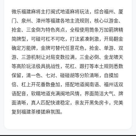
微乐福建麻将主打闽式地道麻将玩法，综合福州、厦
门、泉州、漳州等福建各地主流规则，核心以游金、
抢金、三金倒为特色亮点，全程使用筒条万加箭牌精
简牌型，可碰可杠不可吃，打法紧凑刺激，开局翻金
确定万能牌，金牌可替代任意花色，抢金、单游、双
游、三游机制让对局变数拉满，三金必倒、金龙啸天
等高阶玩法极具挑战性，花杠、跟打等本土规则悉数
保留，清一色、七对、碰碰胡等分阶清晰，自摸加
倍、杠上开花番数叠加，搭配地道闽南语、福州话双
语配音，软糯地道充满闽地风情，界面简洁大气、牌
面清晰，真人匹配快速稳定，亲友开黑免房卡，完美
复刻福建茶楼搓麻氛围。