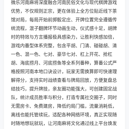
微乐河南麻将深度融合河南民俗文化与现代棋牌游戏
优势，不仅规则正宗，更在体验上全方位贴近线下茶
馆对局，每局开始前掷骰定庄、开牌位置完全遵循传
统流程，混子翻牌环节动画生动，仪式感十足，胡牌
时的特效与方言播报极具感染力，让胜利快感加倍，
游戏内番型体系完整，包含平胡、门清、碰碰胡、清
一色、混一色、七对、豪华七对、杠上开花、抢杠
胡、海底捞月、河底捞鱼等全系列番种，算番公式严
格按照河南本地口诀设计，玩家无需换算即可快速理
解得分，支持实时战绩查看与牌局回放，方便复盘总
结技巧，提升牌技，亲友圈功能强大，可创建固定战
队，统计成员胜率与积分，打造专属社交圈子，同时
无需房卡、免费建房，降低约局门槛，流量消耗低，
离线也能托管续玩，适配各种网络环境，真正实现随
时随地想玩就玩，让河南麻将文化通过线上平台焕发