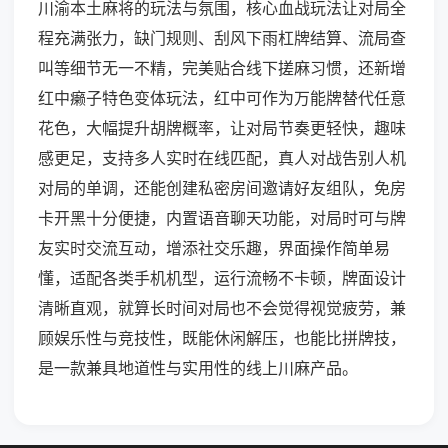
川渝本土麻将的玩法与氛围，核心血战玩法让对局全
程充满张力，缺门规则、刮风下雨杠牌结算、流局查
叫等细节无一不精，完美贴合线下搓麻习惯，还新增
红中癞子特色变体玩法，红中可作为万能牌替代任意
花色，大幅提升胡牌概率，让对局节奏更轻快，趣味
感更足，支持多人实时在线匹配，真人对战告别人机
对局的单调，还能创建私密房间邀请好友组队，免房
卡开黑十分便捷，内置语音聊天功能，对局时可与牌
友实时交流互动，增添社交乐趣，界面操作简单易
懂，适配各类手机机型，运行流畅不卡顿，牌面设计
清晰直观，就算长时间对局也不会觉得视觉疲劳，兼
顾娱乐性与竞技性，既能休闲解压，也能比拼牌技，
是一款兼具地道性与实用性的线上川麻产品。