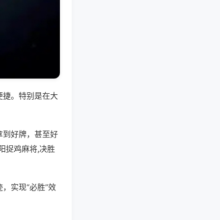
便捷。特别是在大
拿到好牌，甚至好
阳捉鸡麻将,决胜
，实现“必胜”效
。