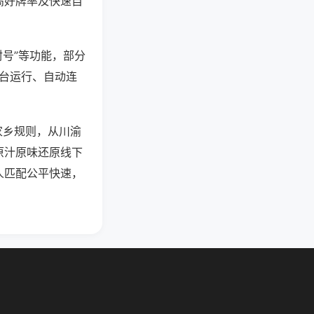
高好牌率及快速自
封号”等功能，部分
后台运行、自动连
家乡规则，从川渝
原汁原味还原线下
人匹配公平快速，