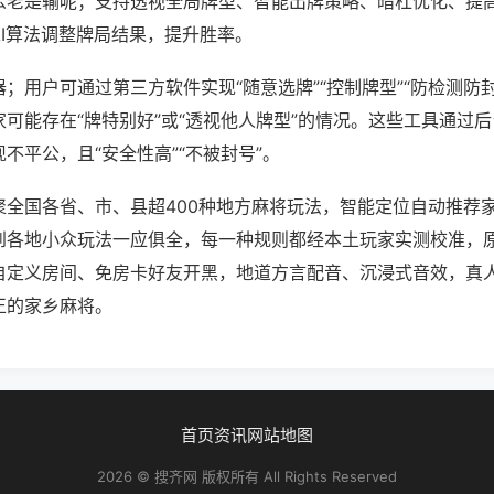
么老是输呢；支持透视全局牌型、智能出牌策略、暗杠优化、提
AI算法调整牌局结果，提升胜率。
；用户可通过第三方软件实现“随意选牌”“控制牌型”“防检测防
可能存在“牌特别好”或“透视他人牌型”的情况。这些工具通过
不平公，且“安全性高”“不被封号”。
聚全国各省、市、县超400种地方麻将玩法，智能定位自动推荐
到各地小众玩法一应俱全，每一种规则都经本土玩家实测校准，
自定义房间、免房卡好友开黑，地道方言配音、沉浸式音效，真
正的家乡麻将。
首页
资讯
网站地图
2026 © 搜齐网 版权所有 All Rights Reserved