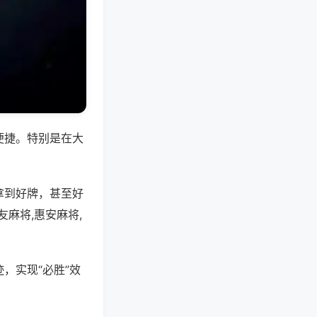
便捷。特别是在大
拿到好牌，甚至好
麻将,惠安麻将,
，实现“必胜”效
。