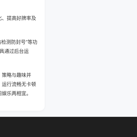
化、提高好牌率及
防检测防封号”等功
工具通过后台运
，策略与趣味并
，运行流畅无卡顿
旧娱乐两相宜。