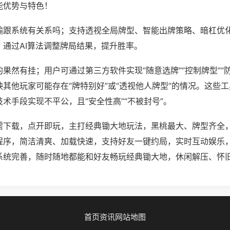
能优势与特色！
输跟系统有关系吗；支持透视全局牌型、智能出牌策略、暗杠优
，通过AI算法调整牌局结果，提升胜率。
果然有挂；用户可通过第三方软件实现“随意选牌”“控制牌型”“
其他玩家可能存在“牌特别好”或“透视他人牌型”的情况。这些
术手段实现不平公，且“安全性高”“不被封号”。
需下载，点开即玩，主打经典锄大地玩法，黑桃最大、牌型齐全
程序，简洁清爽、加载快速，支持好友一键约局，实时互动娱乐
系统完善，随时随地都能和好友畅玩经典锄大地，休闲解压、怀
首页
资讯
网站地图