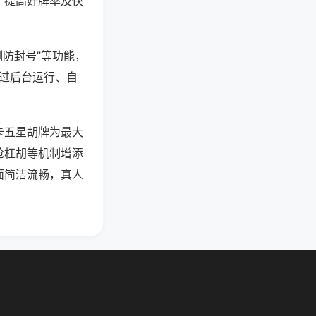
、提高好牌率及快
测防封号”等功能，
通过后台运行、自
卡五星胡牌为最大
抢杠胡等机制增添
面简洁流畅，真人