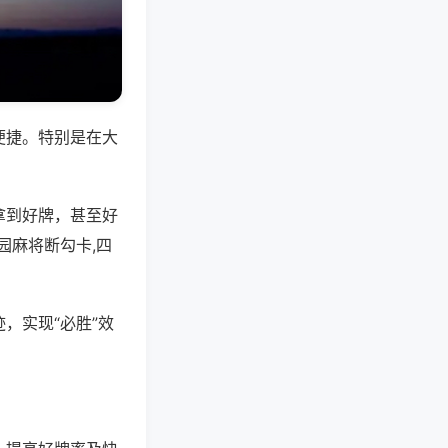
便捷。特别是在大
拿到好牌，甚至好
园麻将断勾卡,四
，实现“必胜”效
。