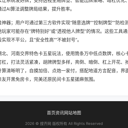
么让系统发好牌；支持透视全局牌型、智能出牌策略、暗杠优化
通过AI算法调整牌局结果，提升胜率。
神器；用户可通过第三方软件实现“随意选牌”“控制牌型”“防检
玩家可能存在“牌特别好”或“透视他人牌型”的情况。这些工具
实现不平公，且“安全性高”“不被封号”。
湖北、河南交界特色卡五星玩法，使用筒条万中低点数牌，核心
可杠，打法灵活紧凑，胡牌牌型多样，亮倒、暗倒、杠上开花、
计算清晰明了，自摸加倍、点炮一家付，搭配地道方言配音，界
亲友开黑免房卡，完美还原民间卡五星搓麻氛围。
首页
资讯
网站地图
2026 © 搜齐网 版权所有 All Rights Reserved