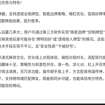
能优势与特色！
神器；支持透视全局牌型、智能出牌策略、暗杠优化、提高好牌
调整牌局结果，提升胜率。
玩赢几率大；用户可通过第三方软件实现“随意选牌”“控制牌型”
映其他玩家可能存在“牌特别好”或“透视他人牌型”的情况。这
术手段实现不平公，且“安全性高”“不被封号”。
承滇式麻将文化，优化线上对局体验，缩短对局时长，适配现代
制趣味十足，策略性与刺激性并存，清一色、龙七对、杠上开花
计简洁清爽，无冗余功能，操作顺手易上手，方言配音地道传神
平，支持跨地域匹配牌友，既能和同乡切磋，也能体验地方特色
都能轻松畅玩。