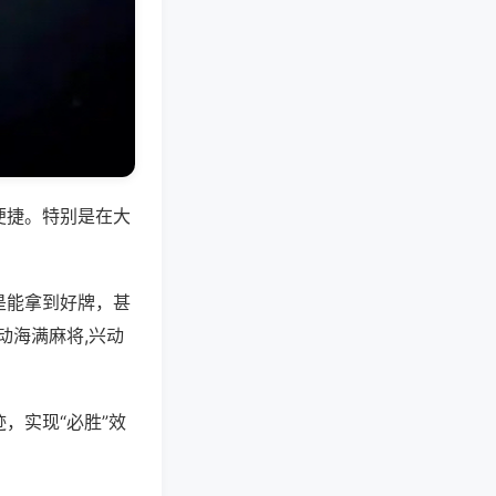
便捷。特别是在大
是能拿到好牌，甚
动海满麻将,兴动
，实现“必胜”效
。