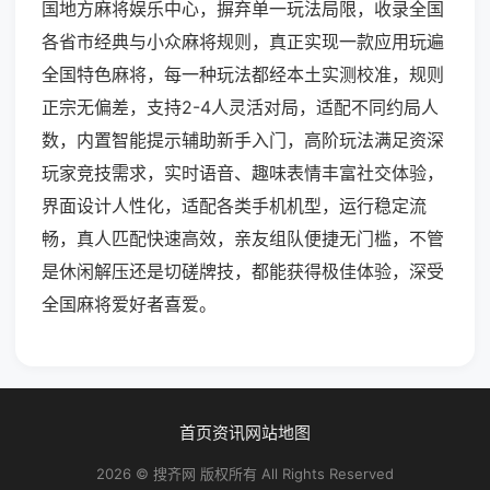
国地方麻将娱乐中心，摒弃单一玩法局限，收录全国
各省市经典与小众麻将规则，真正实现一款应用玩遍
全国特色麻将，每一种玩法都经本土实测校准，规则
正宗无偏差，支持2-4人灵活对局，适配不同约局人
数，内置智能提示辅助新手入门，高阶玩法满足资深
玩家竞技需求，实时语音、趣味表情丰富社交体验，
界面设计人性化，适配各类手机机型，运行稳定流
畅，真人匹配快速高效，亲友组队便捷无门槛，不管
是休闲解压还是切磋牌技，都能获得极佳体验，深受
全国麻将爱好者喜爱。
首页
资讯
网站地图
2026 © 搜齐网 版权所有 All Rights Reserved