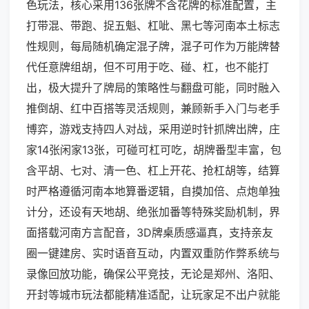
色玩法，核心采用136张牌不含花牌的标准配置，主
打带混、带跑、捉五魁、杠呲、黑七等河南本土标志
性规则，每局随机确定混子牌，混子可作为万能牌替
代任意牌组胡，但不可用于吃、碰、杠，也不能打
出，极大提升了牌局的策略性与翻盘可能，同时融入
推倒胡、红中百搭等灵活规则，兼顾新手入门与老手
博弈，游戏支持四人对战，采用逆时针抓牌出牌，庄
家14张闲家13张，可碰可杠可吃，胡牌番型丰富，包
含平胡、七对、清一色、杠上开花、抢杠胡等，结算
时严格遵循河南本地算番逻辑，自摸加倍、点炮单独
计分，还设有天地胡、绝张加番等特殊奖励机制，界
面搭载河南方言配音，3D牌桌质感逼真，支持亲友
圈一键建房、实时语音互动，内置双重防作弊系统与
录像回放功能，确保公平竞技，无论是郑州、洛阳、
开封等城市玩法都能精准适配，让玩家足不出户就能