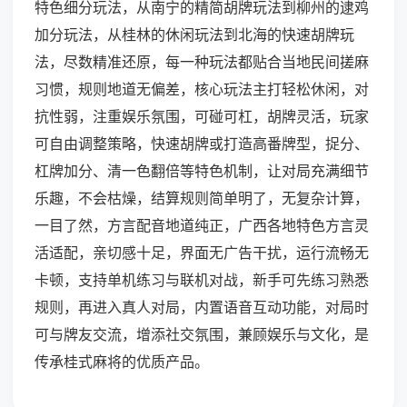
特色细分玩法，从南宁的精简胡牌玩法到柳州的逮鸡
加分玩法，从桂林的休闲玩法到北海的快速胡牌玩
法，尽数精准还原，每一种玩法都贴合当地民间搓麻
习惯，规则地道无偏差，核心玩法主打轻松休闲，对
抗性弱，注重娱乐氛围，可碰可杠，胡牌灵活，玩家
可自由调整策略，快速胡牌或打造高番牌型，捉分、
杠牌加分、清一色翻倍等特色机制，让对局充满细节
乐趣，不会枯燥，结算规则简单明了，无复杂计算，
一目了然，方言配音地道纯正，广西各地特色方言灵
活适配，亲切感十足，界面无广告干扰，运行流畅无
卡顿，支持单机练习与联机对战，新手可先练习熟悉
规则，再进入真人对局，内置语音互动功能，对局时
可与牌友交流，增添社交氛围，兼顾娱乐与文化，是
传承桂式麻将的优质产品。