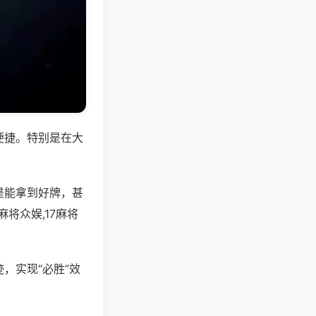
便捷。特别是在大
是能拿到好牌，甚
将众娱,17麻将
，实现“必胜”效
。