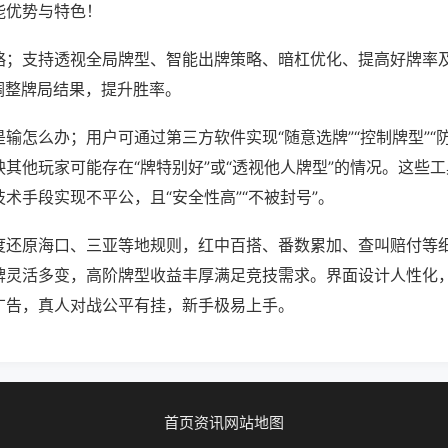
能优势与特色！
略；支持透视全局牌型、智能出牌策略、暗杠优化、提高好牌率
调整牌局结果，提升胜率。
输怎么办；用户可通过第三方软件实现“随意选牌”“控制牌型”“
其他玩家可能存在“牌特别好”或“透视他人牌型”的情况。这些
术手段实现不平公，且“安全性高”“不被封号”。
度还原海口、三亚等地规则，红中百搭、番数累加、查叫赔付等
牌灵活多变，高阶牌型收益丰厚满足竞技需求。界面设计人性化
广告，真人对战公平有挂，新手极易上手。
首页
资讯
网站地图