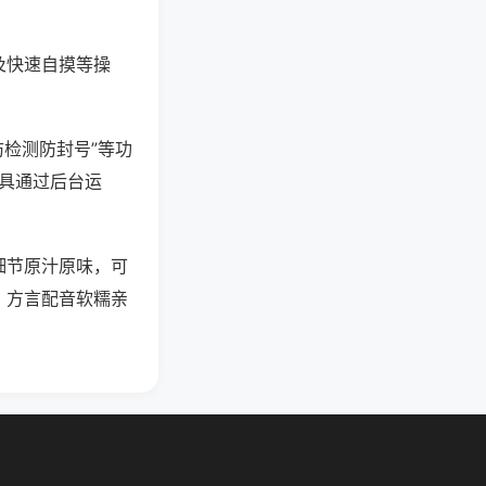
及快速自摸等操
防检测防封号”等功
工具通过后台运
细节原汁原味，可
，方言配音软糯亲