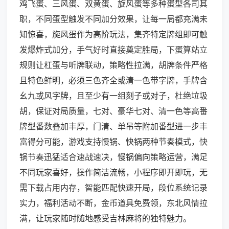
鸡飞蛋、三风蛋、双黄蛋、旋风蛋等多种蛋型各司其
职，不同蛋型触发不同加分效果，让每一局都充满未
知惊喜，旋风蛋作为高阶玩法，集齐特定牌组即可触
发爆炸式加分，手气好时直接奠定胜局，下蛋算站立
规则让杠蛋与听牌联动，策略性拉满，胡牌条件严格
且特色鲜明，必须三色齐全或清一色带字牌，手牌含
幺九或风字牌，且至少有一组刻子或对子，杜绝垃圾
胡，保证对局质量，七对、豪华七对、清一色等高番
牌型番数叠加丰厚，门清、单吊等附加番型进一步丰
富得分可能，游戏支持慢锅、快锅两种节奏模式，快
锅节奏迅猛适合速战速决，慢锅偏向策略运营，满足
不同玩家喜好，操作简洁流畅，小程序即开即玩，无
需下载占用内存，智能匹配快速开局，段位系统记录
实力，福利活动不断，金币道具免费领，东北风情拉
满，让玩家随时随地感受吉林麻将的独特魅力。