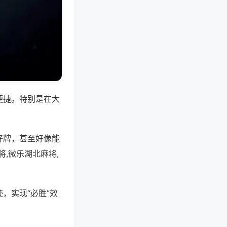
便捷。特别是在大
好牌，甚至好像能
,微乐湖北麻将,
，实现“必胜”效
。