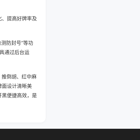
化、提高好牌率及
检测防封号”等功
工具通过后台运
、推倒胡、红中麻
牌面设计清晰美
开黑便捷高效，是