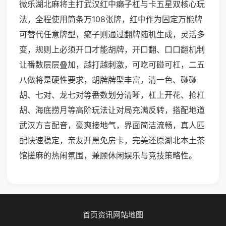
微乐湖北麻将主打武汉红中癞子杠与卡五星双核心玩
法，全程使用筒条万108张牌，红中作为固定万能牌
可替代任意牌型，癞子则通过翻牌随机生成，灵活多
变，规则上必须开口才能胡牌，开口翻、口口翻机制
让番数层层叠加，越打越刺激，可吃可碰可杠，二五
八做将是硬性要求，胡牌牌型丰富，清一色、碰碰
胡、七对、龙七对等番数划分清晰，杠上开花、抢杠
胡、海底捞月等高阶玩法让对局充满反转，搭配地道
武汉方言配音，豪爽接地气，界面简洁流畅，真人匹
配快速稳定，亲友开黑免房卡，完美还原湖北本土茶
馆搓麻的热闹氛围，兼顾休闲娱乐与竞技策略性。
首页
资讯
网站地图